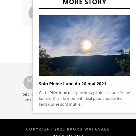
MORE STORY
Soin Pleine Lune du 26 mai 2021
Cette Plien lune de signe de sagitaire est une éclipe
tel : +33 6 21 36 01 14
lunaire. C'est le moment idéal pour coupler les
E-mail :info@ki-wa.fr
liens qui ne sont inutile...
COPYRIGHT 2025 KAORU WATANABE