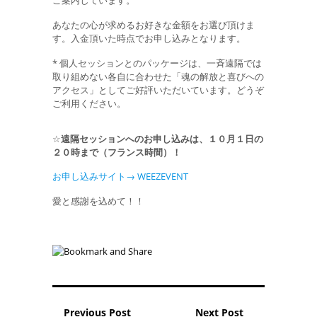
ご案内しています。
あなたの心が求めるお好きな金額をお選び頂けま
す。入金頂いた時点でお申し込みとなります。
* 個人セッションとのパッケージは、一斉遠隔では
取り組めない各自に合わせた「魂の解放と喜びへの
アクセス」としてご好評いただいています。どうぞ
ご利用ください。
☆
遠隔セッションへのお申し込みは、１０月１日の
２０時まで（フランス時間）！
お申し込みサイト→
WEEZEVENT
愛と感謝を込めて！！
Previous Post
Next Post