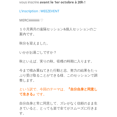
vous inscrire
avant le 1er octobre à 20h !
L’inscription : WEEZEVENT
MERCiiiiiiiiiiiiii ♡
１０月満月の遠隔セッション&個人セッションのご
案内です。
秋分を迎えました。
いかがお過ごしですか？
秋といえば、実りの秋。収穫の時期に入ります。
今まで積み重ねてきた行動と志、努力の結果をたっ
ぷり受け取ることができる様、このセッションで調
整します。
という訳で、今回のテーマは、
『自分自身と同意し
て生きる』
です。
自分自身と常に同意して、ズレがなく信頼のまま生
きていると、とっても楽で全てがスムーズに行きま
す。