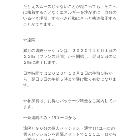
たとえスムーズじゃないことが起こっても、そこへ
は執着することなくエネルギーを注がずに、自分の
いるべき場所、するべき行動にさっと軌道修正する
ことができます。
☆遠隔
満月の遠隔セッションは、２０２０年１０月１日の
２２時（フランス時間）から開始し、翌日２日の２
２時に終了します。
日本時間では２０２０年１０月２日の午前５時か
ら、翌日３日の午前５時まで受け取り有効になりま
す。
☆参加費は、お得なパッケージ料金をご案内してい
ます。
一斉遠隔のみ・15ユーロから
遠隔と９０分の個人セッション・通常111ユーロの
個人セッションを遠隔とセットで１１５ユーロから