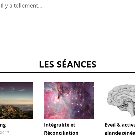
Il y a tellement...
LES SÉANCES
ing
Intégralité et
Eveil & activ
Réconciliation
glande pinéa
 2017