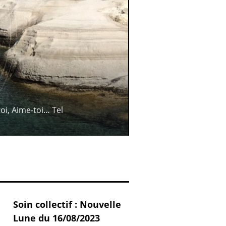
oi, Aime-toi… Tel
ki-wa 
tous
Soin collectif : Nouvelle
Lune du 16/08/2023