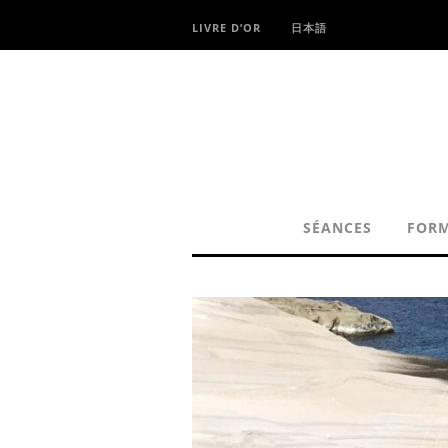
LIVRE D’OR
日本語
SÉANCES
FOR