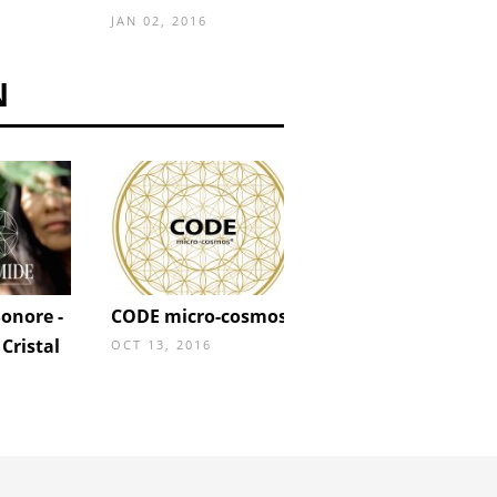
JAN 02, 2016
N
onore -
CODE micro-cosmos
Mandala & Médita
Cristal
OCT 13, 2016
JAN 21, 2015